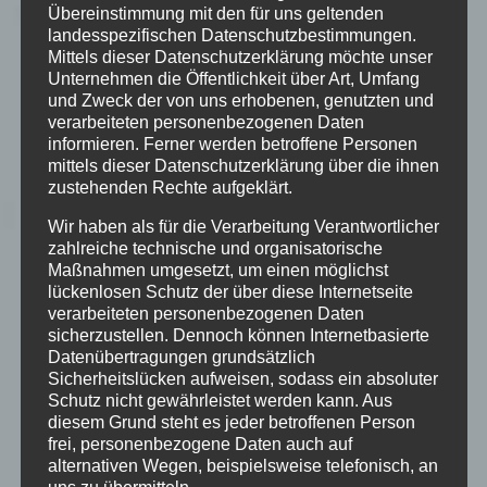
Übereinstimmung mit den für uns geltenden
landesspezifischen Datenschutzbestimmungen.
Fr 04.09.26 – Fucking Cherrypie & B-Saite & Kackbratze
Mittels dieser Datenschutzerklärung möchte unser
Unternehmen die Öffentlichkeit über Art, Umfang
Sa 19.09.26 – WAR
und Zweck der von uns erhobenen, genutzten und
verarbeiteten personenbezogenen Daten
Fr 02.10.26 – Serve + Untold Fury + Concussd
informieren. Ferner werden betroffene Personen
mittels dieser Datenschutzerklärung über die ihnen
Mi 07.10.26 – Mondo Drag + Early Moods
zustehenden Rechte aufgeklärt.
Wir haben als für die Verarbeitung Verantwortlicher
Do 15.10.26 – Hitten & Haunt
zahlreiche technische und organisatorische
Maßnahmen umgesetzt, um einen möglichst
Fr 16.10.26 – To The Wire & Slumpt909 & Arcline &
lückenlosen Schutz der über diese Internetseite
ClearXcut
verarbeiteten personenbezogenen Daten
sicherzustellen. Dennoch können Internetbasierte
Datenübertragungen grundsätzlich
Do 22.10.26 – Primitive Warfare & Head Of The Baptist
Sicherheitslücken aufweisen, sodass ein absoluter
Schutz nicht gewährleistet werden kann. Aus
Fr 23.10.26 – Corrode + Gateway to Selfdestruction +
diesem Grund steht es jeder betroffenen Person
Warhammer
frei, personenbezogene Daten auch auf
alternativen Wegen, beispielsweise telefonisch, an
Fr 30.10.26 – Praise The Plague + A Secret Revealed