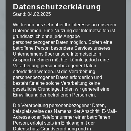
Datenschutzerklärung
im Vordergrund. Wir freuen uns auf deinen Besuch!
Stand: 04.02.2025
Wir freuen uns sehr über Ihr Interesse an unserem
Öffnungszeiten
Unternehmen. Eine Nutzung der Internetseiten ist
grundsätzlich ohne jede Angabe
Mo bis Sa
personenbezogener Daten möglich. Sofern eine
ab 20:00 Uhr
betroffene Person besondere Services unseres
Unternehmens über unsere Internetseite in
bei Konzerten schon ab 19:00
Anspruch nehmen möchte, könnte jedoch eine
Verarbeitung personenbezogener Daten
So
erforderlich werden. Ist die Verarbeitung
geschlossen
personenbezogener Daten erforderlich und
besteht für eine solche Verarbeitung keine
Achtung Raucherkneipe – P18!
gesetzliche Grundlage, holen wir generell eine
Einwilligung der betroffenen Person ein.
Getränkekarte
Die Verarbeitung personenbezogener Daten,
beispielsweise des Namens, der Anschrift, E-Mail-
Adresse oder Telefonnummer einer betroffenen
Person, erfolgt stets im Einklang mit der
Datenschutz-Grundverordnung und in
Termine