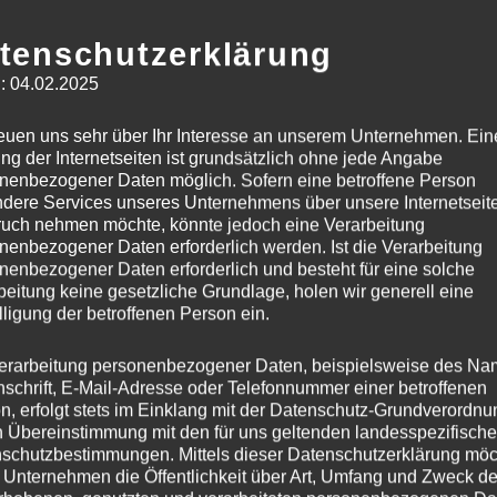
tenschutzerklärung
: 04.02.2025
reuen uns sehr über Ihr Interesse an unserem Unternehmen. Ein
ng der Internetseiten ist grundsätzlich ohne jede Angabe
nenbezogener Daten möglich. Sofern eine betroffene Person
dere Services unseres Unternehmens über unsere Internetseite
uch nehmen möchte, könnte jedoch eine Verarbeitung
nenbezogener Daten erforderlich werden. Ist die Verarbeitung
nenbezogener Daten erforderlich und besteht für eine solche
beitung keine gesetzliche Grundlage, holen wir generell eine
lligung der betroffenen Person ein.
01.04.2023
Motorola, Display kaputt
erarbeitung personenbezogener Daten, beispielsweise des Na
nschrift, E-Mail-Adresse oder Telefonnummer einer betroffenen
n, erfolgt stets im Einklang mit der Datenschutz-Grundverordnu
n Übereinstimmung mit den für uns geltenden landesspezifisch
schutzbestimmungen. Mittels dieser Datenschutzerklärung mö
 Unternehmen die Öffentlichkeit über Art, Umfang und Zweck de