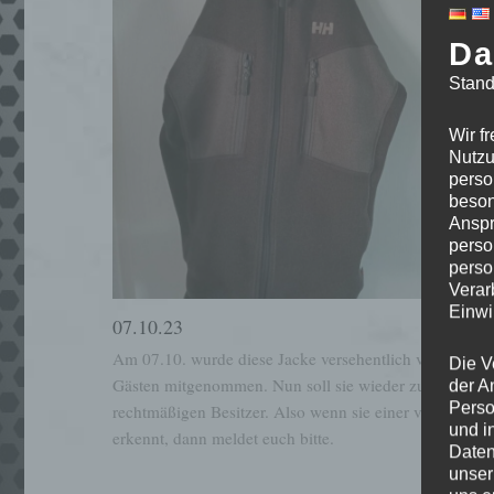
Da
Stand
Wir f
Nutzu
perso
beson
Anspr
perso
perso
Verar
Einwi
07.10.23
Am 07.10. wurde diese Jacke versehentlich von
Die V
Gästen mitgenommen. Nun soll sie wieder zu ihrem
der A
Perso
rechtmäßigen Besitzer. Also wenn sie einer von euch
und i
erkennt, dann meldet euch bitte.
Daten
unser