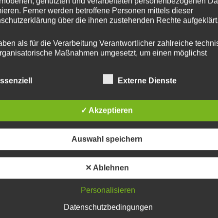
rhobenen, genutzten und verarbeiteten personenbezogenen Da
mieren. Ferner werden betroffene Personen mittels dieser
schutzerklärung über die ihnen zustehenden Rechte aufgeklärt
aben als für die Verarbeitung Verantwortlicher zahlreiche techn
rganisatorische Maßnahmen umgesetzt, um einen möglichst
nlosen Schutz der über diese Internetseite verarbeiteten
nenbezogenen Daten sicherzustellen. Dennoch können
ssenziell
Externe Dienste
netbasierte Datenübertragungen grundsätzlich Sicherheitslücke
isen, sodass ein absoluter Schutz nicht gewährleistet werden k
iesem Grund steht es jeder betroffenen Person frei,
✓ Akzeptieren
nenbezogene Daten auch auf alternativen Wegen, beispielswe
onisch, an uns zu übermitteln.
Auswahl speichern
iffsbestimmungen
✕ Ablehnen
atenschutzerklärung beruht auf den Begrifflichkeiten, die durch
äischen Richtlinien- und Verordnungsgeber beim Erlass der
Personalisieren
schutz-Grundverordnung (DS-GVO) verwendet wurden. Unser
schutzerklärung soll sowohl für die Öffentlichkeit als auch für u
Datenschutzbedingungen
n und Geschäftspartner einfach lesbar und verständlich sein.