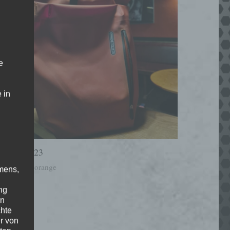
e
 in
01.04.2023
Rucksack orange
mens,
ng
en
chte
r von