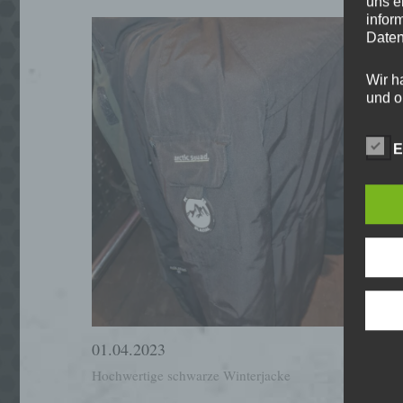
uns e
infor
Daten
Wir h
und o
lücke
perso
E
Inter
aufwe
Aus d
perso
telef
Begr
Die D
Europ
01.04.2023
Daten
Daten
Hochwertige schwarze Winterjacke
Kunde