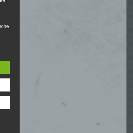
ten
.
ische
n
ann.
ise
 den
e
nsere
 Um