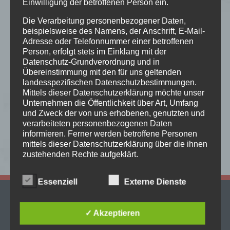
Gateway to Selfdestruction
Einwilligung der betroffenen Person ein.
Datenschutzrichtlinie von
Youtube
zu und
Gateway to Selfdestruction stehen für intensiven Atmospheric
Die Verarbeitung personenbezogener Daten,
akzeptieren die Verwendung von Cookies.
beispielsweise des Namens, der Anschrift, E-Mail-
Black Metal, der Melancholie, Verzweiflung und
Adresse oder Telefonnummer einer betroffenen
Immer Youtube-Videos auf allen Seiten laden.
Hoffnungslosigkeit in monumentale Klanglandschaften
Person, erfolgt stets im Einklang mit der
Datenschutz-Grundverordnung und in
verwandelt. Mit einer eindringlichen Mischung aus brachialer
Video laden
Übereinstimmung mit den für uns geltenden
Härte und atmosphärischer Tiefe erschafft die Band aus
landesspezifischen Datenschutzbestimmungen.
Deutschland ein emotionales Live-Erlebnis, das unter die Haut
Mittels dieser Datenschutzerklärung möchte unser
Unternehmen die Öffentlichkeit über Art, Umfang
geht und lange nachhallt.
und Zweck der von uns erhobenen, genutzten und
verarbeiteten personenbezogenen Daten
informieren. Ferner werden betroffene Personen
mittels dieser Datenschutzerklärung über die ihnen
Indem Sie dieses Video laden, stimmen Sie der
zustehenden Rechte aufgeklärt.
Datenschutzrichtlinie von
Youtube
zu und
Wir haben als für die Verarbeitung Verantwortlicher
akzeptieren die Verwendung von Cookies.
Essenziell
Externe Dienste
zahlreiche technische und organisatorische
Maßnahmen umgesetzt, um einen möglichst
Kontakt
Immer Youtube-Videos auf allen Seiten laden.
lückenlosen Schutz der über diese Internetseite
✓ Akzeptieren
verarbeiteten personenbezogenen Daten
HD – Die Rock& Metalbar
sicherzustellen. Dennoch können Internetbasierte
Video laden