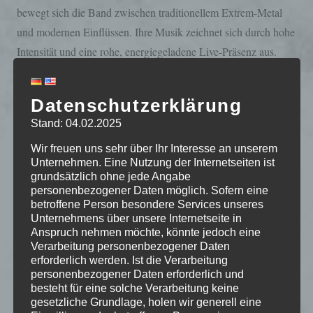
bewegt sich die Band zwischen traditionellem Extrem-Metal
und modernen Einflüssen. Ihre Musik zeichnet sich durch hohe
Intensität und eine rohe, energiegeladene Live-Präsenz aus.
Datenschutzerklärung
Indem Sie dieses Video laden, stimmen Sie der
Warhammer
Stand: 04.02.2025
Datenschutzrichtlinie von
Youtube
zu und
Nach über 20 Jahre des bestehen, 6 Alben und unzählige
Wir freuen uns sehr über Ihr Interesse an unserem
akzeptieren die Verwendung von Cookies.
Unternehmen. Eine Nutzung der Internetseiten ist
Konzerte später überall auf der Welt treten Warhammer zum
grundsätzlich ohne jede Angabe
Immer Youtube-Videos auf allen Seiten laden.
finalen „Apocaliptic end“ an. Diese finale Show´s werden ein
personenbezogener Daten möglich. Sofern eine
betroffene Person besondere Services unseres
querbet durch alle Werke Warhammer´s sein und geben alle
Video laden
Unternehmens über unsere Internetseite in
Fans nochmal die möglichkeit Warhammer ein letztes mal live
Anspruch nehmen möchte, könnte jedoch eine
zu erleben.
Verarbeitung personenbezogener Daten
erforderlich werden. Ist die Verarbeitung
personenbezogener Daten erforderlich und
besteht für eine solche Verarbeitung keine
gesetzliche Grundlage, holen wir generell eine
Indem Sie dieses Video laden, stimmen Sie der